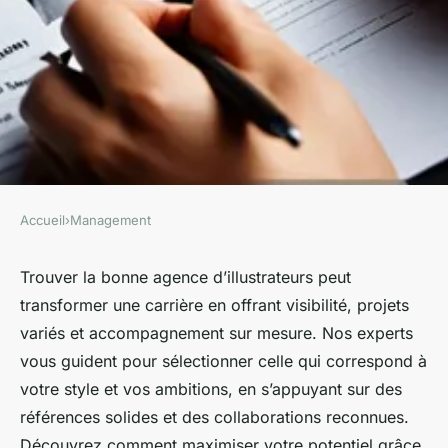
Accueil
›
Management
MANAGEMENT
Agence illustrateurs : boostez
Trouver la bonne agence d’illustrateurs peut
transformer une carrière en offrant visibilité, projets
votre carrière avec nos experts
variés et accompagnement sur mesure. Nos experts
vous guident pour sélectionner celle qui correspond à
Yanis
•
27 juin 2025
•
5 min de lecture
votre style et vos ambitions, en s’appuyant sur des
références solides et des collaborations reconnues.
Découvrez comment maximiser votre potentiel grâce