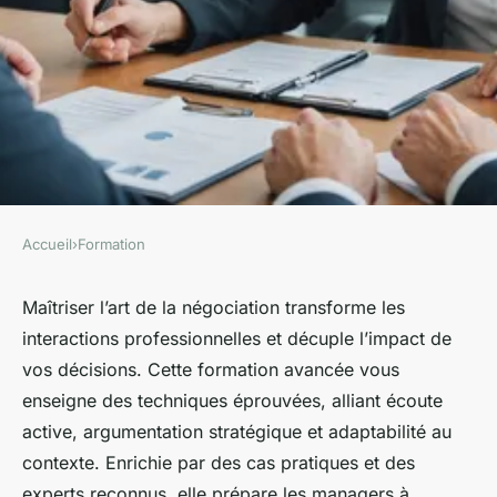
Accueil
›
Formation
FORMATION
Devenez un expert en
Maîtriser l’art de la négociation transforme les
interactions professionnelles et décuple l’impact de
négociation grâce à notre
vos décisions. Cette formation avancée vous
formation avancée
enseigne des techniques éprouvées, alliant écoute
active, argumentation stratégique et adaptabilité au
Yanis
•
5 août 2025
•
3 min de lecture
contexte. Enrichie par des cas pratiques et des
experts reconnus, elle prépare les managers à