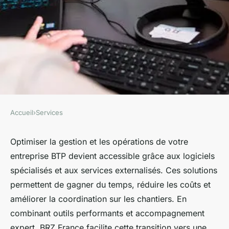
Accueil
›
Services
SERVICES
Logiciels et services
Optimiser la gestion et les opérations de votre
entreprise BTP devient accessible grâce aux logiciels
externalisés : optimisez votre
spécialisés et aux services externalisés. Ces solutions
BTP demain
permettent de gagner du temps, réduire les coûts et
améliorer la coordination sur les chantiers. En
Yanis
•
16 juin 2025
•
5 min de lecture
combinant outils performants et accompagnement
expert, BRZ France facilite cette transition vers une