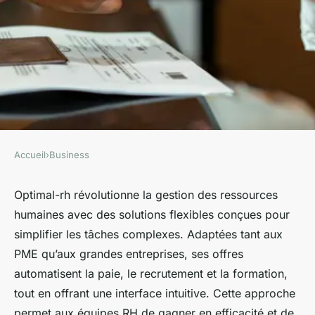
Accueil
›
Business
BUSINESS
Découvrez optimal-rh : des
Optimal-rh révolutionne la gestion des ressources
humaines avec des solutions flexibles conçues pour
solutions rh flexibles et
simplifier les tâches complexes. Adaptées tant aux
simplifiées
PME qu’aux grandes entreprises, ses offres
automatisent la paie, le recrutement et la formation,
Yanis
•
17 février 2026
•
6 min de lecture
tout en offrant une interface intuitive. Cette approche
permet aux équipes RH de gagner en efficacité et de