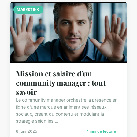
MARKETING
Mission et salaire d'un
community manager : tout
savoir
Le community manager orchestre la présence en
ligne d'une marque en animant ses réseaux
sociaux, créant du contenu et modulant la
stratégie selon les ...
8 juin 2025
4 min de lecture →