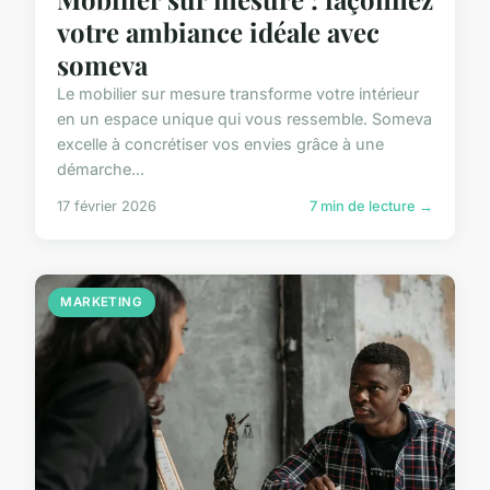
votre ambiance idéale avec
someva
Le mobilier sur mesure transforme votre intérieur
en un espace unique qui vous ressemble. Someva
excelle à concrétiser vos envies grâce à une
démarche...
17 février 2026
7 min de lecture →
MARKETING