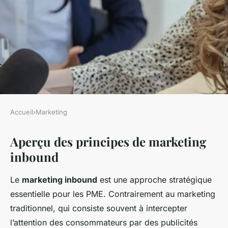
Accueil
›
Marketing
MARKETING
Aperçu des principes de marketing
PME et marketing inbound :
inbound
comment transformer cet
investissement en succès
Le
marketing inbound
est une approche stratégique
rentable ?
essentielle pour les PME. Contrairement au marketing
traditionnel, qui consiste souvent à intercepter
Yanis
•
25 avril 2025
•
6 min de lecture
l’attention des consommateurs par des publicités