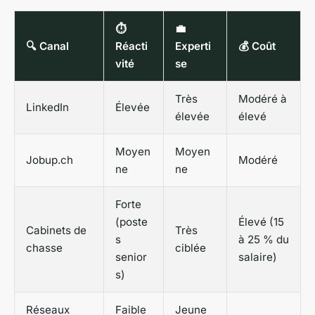
⏱️
💼
🔍 Canal
Réacti
Experti
💰 Coût
vité
se
Très
Modéré à
LinkedIn
Élevée
élevée
élevé
Moyen
Moyen
Jobup.ch
Modéré
ne
ne
Forte
(poste
Élevé (15
Cabinets de
Très
s
à 25 % du
chasse
ciblée
senior
salaire)
s)
Réseaux
Faible
Jeune