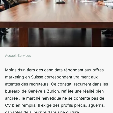
Accueil
›
Services
SERVICES
Stratégies incontournables
Moins d’un tiers des candidats répondant aux offres
marketing en Suisse correspondent vraiment aux
pour attirer des talents
attentes des recruteurs. Ce constat, récurrent dans les
marketing en Suisse
bureaux de Genève à Zurich, reflète une réalité bien
ancrée : le marché helvétique ne se contente pas de
Nicet
•
12/05/2026 16:07
•
10 min de lecture
CV bien remplis. Il exige des profils précis, aguerris,
capables de s’inscrire dans une culture